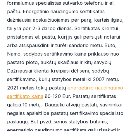
formalumus specialistas sutvarko telefonu ir el.
paštu. Energetinio naudingumo sertifikatas
dažniausiai apskaičiuojamas per parą, kartais ilgiau,
tai yra per 2-3 darbo dienas. Sertifikatas klientui
pristatomas el. paštu, kurį jis gali persiųsti notarui
arba atsispausdinti ir turėti sandorio metu. Buto,
Namo, sodybos sertifikavimo kaina priklauso nuo
pastato ploto, aukštų skaičiaus ir kitų savybių.
Dažniausiai klientai kreipiasi dėl senų sodybų
sertifikavimo, kurių statybos metai iki 2007 metų.
2021 metais tokių pastatų
energetinio naudingumo
sertifikato kaina
80-120 Eur. Pastatų sertifikatas
galioja 10 metų. Daugeliu atvejų pastatų savininkai
negalės apsieiti be pastatų sertifikavimo specialisto
paslaugų. Bet pvzd. senos statybos butams,
energetinio naudingumo sertifikatą gali užsakyti ir