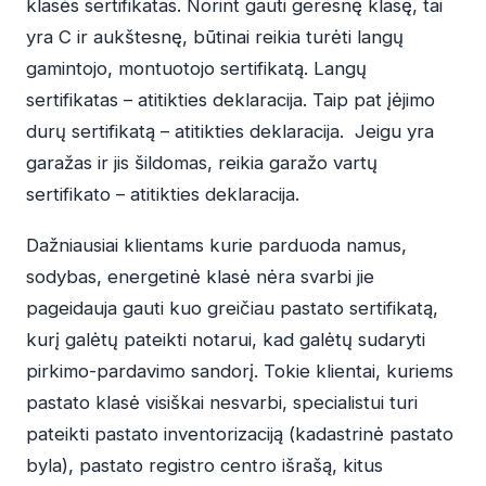
klasės sertifikatas. Norint gauti geresnę klasę, tai
yra C ir aukštesnę, būtinai reikia turėti langų
gamintojo, montuotojo sertifikatą. Langų
sertifikatas – atitikties deklaracija. Taip pat įėjimo
durų sertifikatą – atitikties deklaracija. Jeigu yra
garažas ir jis šildomas, reikia garažo vartų
sertifikato – atitikties deklaracija.
Dažniausiai klientams kurie parduoda namus,
sodybas, energetinė klasė nėra svarbi jie
pageidauja gauti kuo greičiau pastato sertifikatą,
kurį galėtų pateikti notarui, kad galėtų sudaryti
pirkimo-pardavimo sandorį. Tokie klientai, kuriems
pastato klasė visiškai nesvarbi, specialistui turi
pateikti pastato inventorizaciją (kadastrinė pastato
byla), pastato registro centro išrašą, kitus