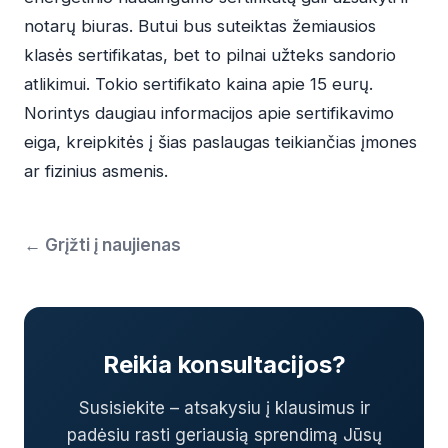
notarų biuras. Butui bus suteiktas žemiausios
klasės sertifikatas, bet to pilnai užteks sandorio
atlikimui. Tokio sertifikato kaina apie 15 eurų.
Norintys daugiau informacijos apie sertifikavimo
eiga, kreipkitės į šias paslaugas teikiančias įmones
ar fizinius asmenis.
← Grįžti į naujienas
Reikia konsultacijos?
Susisiekite – atsakysiu į klausimus ir
padėsiu rasti geriausią sprendimą Jūsų