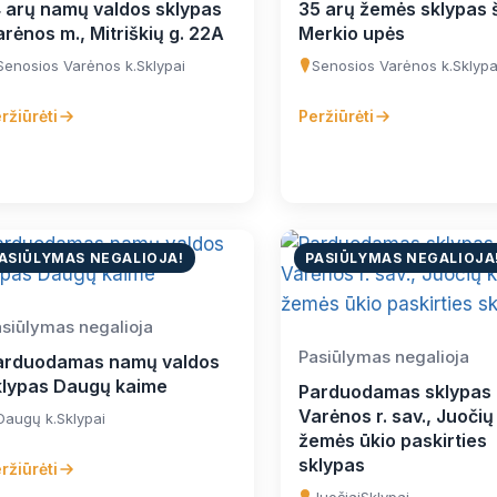
4 arų namų valdos sklypas
35 arų žemės sklypas š
rėnos m., Mitriškių g. 22A
Merkio upės
Senosios Varėnos k.
Sklypai
Senosios Varėnos k.
Sklypa
ržiūrėti
Peržiūrėti
ASIŪLYMAS NEGALIOJA!
PASIŪLYMAS NEGALIOJA
siūlymas negalioja
Pasiūlymas negalioja
arduodamas namų valdos
klypas Daugų kaime
Parduodamas sklypas
Varėnos r. sav., Juočių 
Daugų k.
Sklypai
žemės ūkio paskirties
sklypas
ržiūrėti