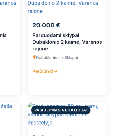
20 000 €
nis
Parduodami sklypai
Dubaklonio 2 kaime, Varėnos
rajone
Dubaklonio II k.
Sklypai
Peržiūrėti
PASIŪLYMAS NEGALIOJA!