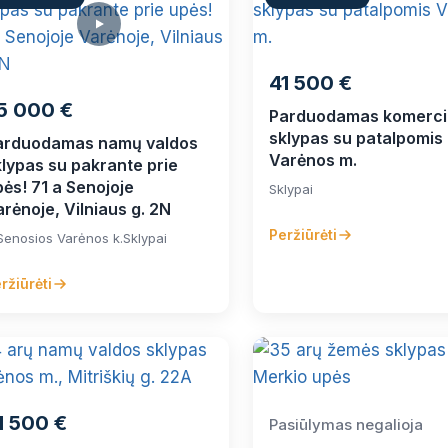
41 500 €
5 000 €
Parduodamas komerci
sklypas su patalpomis
arduodamas namų valdos
Varėnos m.
klypas su pakrante prie
ės! 71 a Senojoje
Sklypai
rėnoje, Vilniaus g. 2N
Peržiūrėti
Senosios Varėnos k.
Sklypai
ržiūrėti
1 500 €
Pasiūlymas negalioja