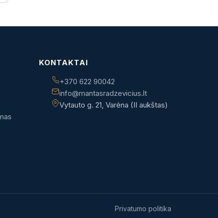
KONTAKTAI
+370 622 90042
info@mantasradzevicius.lt
Vytauto g. 21, Varėna (II aukštas)
imas
Privatumo politika