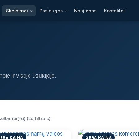
Skelbimai
Paslaugos
Naujienos
Kontaktai
oje ir visoje Dzūkijoje.
kelbimai(-ų) (su filtrais)
ERA KAINA
GERA KAINA