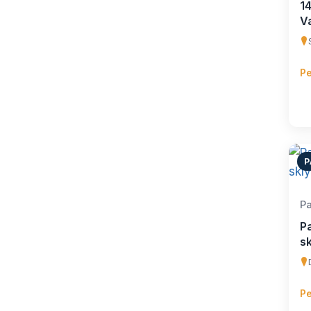
1
Va
Pe
P
Pa
P
s
Pe