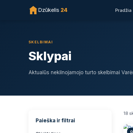
Dzūkelis
24
Pradžia
SKELBIMAI
Sklypai
Aktualūs nekilnojamojo turto skelbimai Varėn
18 s
Paieška ir filtrai
G