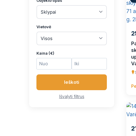
Objekto tipas
Vietovė
2
P
s
Kaina (€)
up
Va
Ieškoti
Pe
Išvalyti filtrus
2