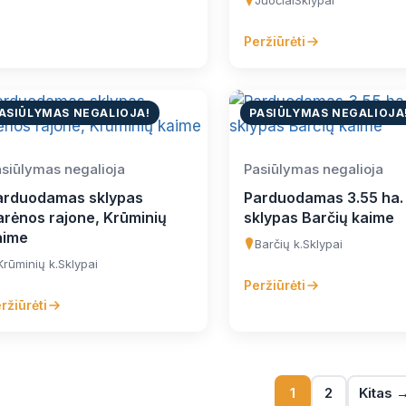
Juočiai
Sklypai
Peržiūrėti
ASIŪLYMAS NEGALIOJA!
PASIŪLYMAS NEGALIOJA
siūlymas negalioja
Pasiūlymas negalioja
arduodamas sklypas
Parduodamas 3.55 ha.
arėnos rajone, Krūminių
sklypas Barčių kaime
aime
Barčių k.
Sklypai
Krūminių k.
Sklypai
Peržiūrėti
ržiūrėti
1
2
Kitas 