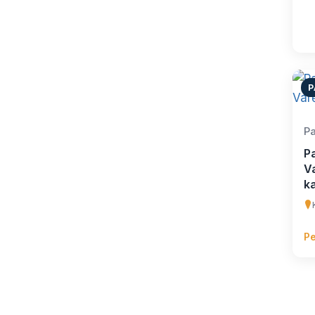
P
Pa
P
V
k
Pe