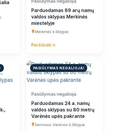
Pasiūlymas negalioja
alia
Parduodamas 89 arų namų
valdos sklypas Merkinės
i
miestelyje
Merkinės k.
Sklypai
Peržiūrėti
!
PASIŪLYMAS NEGALIOJA!
Pasiūlymas negalioja
Parduodamas 24 a. namų
k.,
valdos sklypas su 80 metrų
Varėnės upės pakrante
Senosios Varėnos k.
Sklypai