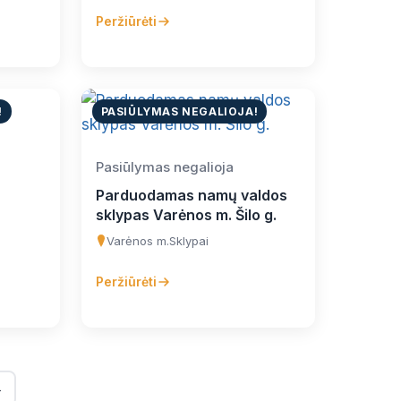
Peržiūrėti
!
PASIŪLYMAS NEGALIOJA!
Pasiūlymas negalioja
Parduodamas namų valdos
sklypas Varėnos m. Šilo g.
Varėnos m.
Sklypai
Peržiūrėti
→