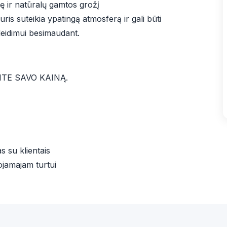
ę ir natūralų gamtos grožį
ris suteikia ypatingą atmosferą ir gali būti
leidimui besimaudant.
TE SAVO KAINĄ.
s su klientais
ojamajam turtui