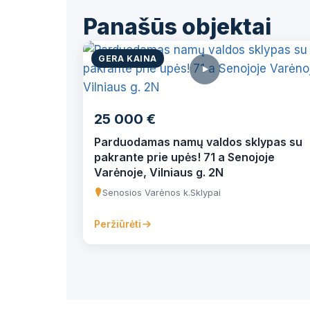
Panašūs objektai
GERA KAINA
25 000 €
Parduodamas namų valdos sklypas su
pakrante prie upės! 71 a Senojoje
Varėnoje, Vilniaus g. 2N
Senosios Varėnos k.
Sklypai
Peržiūrėti