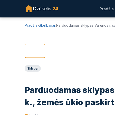
PASIŪLYMAS NEGALIOJA!
Dzūkelis
24
Pradžia
Pradžia
›
Skelbimai
›
Parduodamas sklypas Varėnos r. sav
❮
Sklypai
Parduodamas sklypas V
k., žemės ūkio paskirt