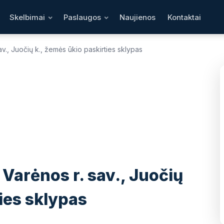
Skelbimai
Paslaugos
Naujienos
Kontaktai
., Juočių k., žemės ūkio paskirties sklypas
1
/ 16
❯
arėnos r. sav., Juočių
ies sklypas