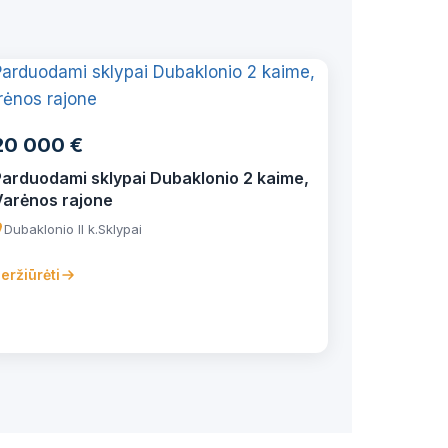
20 000 €
Parduodami sklypai Dubaklonio 2 kaime,
Varėnos rajone
Dubaklonio II k.
Sklypai
eržiūrėti