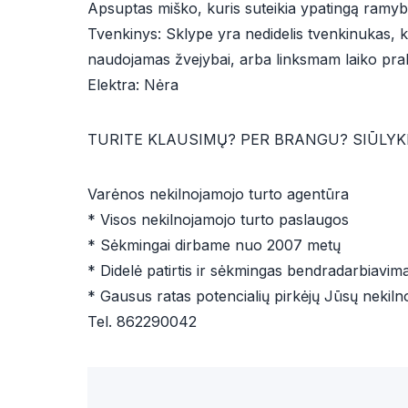
Apsuptas miško, kuris suteikia ypatingą ramyb
Tvenkinys: Sklype yra nedidelis tvenkinukas, ku
naudojamas žvejybai, arba linksmam laiko pra
Elektra: Nėra
TURITE KLAUSIMŲ? PER BRANGU? SIŪLYKI
Varėnos nekilnojamojo turto agentūra
* Visos nekilnojamojo turto paslaugos
* Sėkmingai dirbame nuo 2007 metų
* Didelė patirtis ir sėkmingas bendradarbiavima
* Gausus ratas potencialių pirkėjų Jūsų nekiln
Tel. 862290042