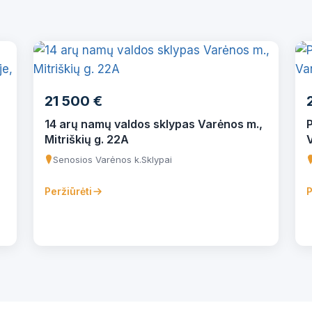
21 500 €
14 arų namų valdos sklypas Varėnos m.,
Mitriškių g. 22A
Senosios Varėnos k.
Sklypai
Peržiūrėti
P