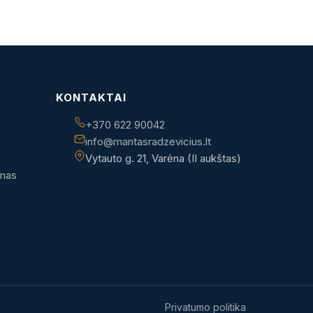
KONTAKTAI
+370 622 90042
info@mantasradzevicius.lt
Vytauto g. 21, Varėna (II aukštas)
imas
Privatumo politika