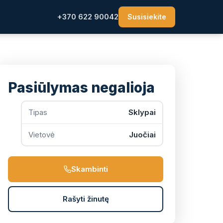
+370 622 90042
Susisiekite
Pasiūlymas negalioja
Tipas
Sklypai
Vietovė
Juočiai
Skambinti
Rašyti žinutę