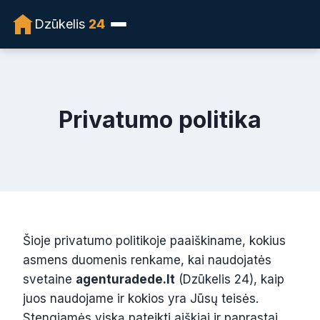
Dzūkelis
24
Privatumo politika
Šioje privatumo politikoje paaiškiname, kokius
asmens duomenis renkame, kai naudojatės
svetaine
agenturadede.lt
(Dzūkelis 24), kaip
juos naudojame ir kokios yra Jūsų teisės.
Stengiamės viską pateikti aiškiai ir paprastai.