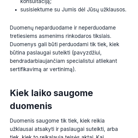
konsultaciją;
susisiektume su Jumis dėl Jūsų užklausos.
Duomenų neparduodame ir neperduodame
tretiesiems asmenims rinkodaros tikslais.
Duomenys gali būti perduodami tik tiek, kiek
būtina paslaugai suteikti (pavyzdžiui,
bendradarbiaujančiam specialistui atliekant
sertifikavimą ar vertinimą).
Kiek laiko saugome
duomenis
Duomenis saugome tik tiek, kiek reikia
užklausai atsakyti ir paslaugai suteikti, arba
tiek, kiek to reikalauja teisės aktai. Kai