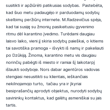
susitikti ir apžiūrėti patikusias sodybas. Pastebėta,
kad šiuo metu padaugėjo ir parduodamų sodybų
skelbimų peržiūrų internete. M.Radzevičius spėja,
kad tai susiję su žmonių pasikeitusiu gyvenimo
ritmu dėl karantino įvedimo. Turėdami daugiau
laisvo laiko, vieni jį skiria sodybų paieškai, o kitiems
tai savotiška pramoga – išvykti iš namų ir pakeliauti
po Dzūkiją. Žinoma, karantino metu vis daugiau
norinčių pabėgti iš miesto ir ramiai šį laikotarpį
išlaukti sodyboje. Nors dabar agentūros vadovas
stengiasi nesusitikti su klientais, ieškančiais
nekilnojamojo turto, tačiau yra ir įkyriai
besiprašančių aprodyti objektus, nurodyti sodybų
savininkų kontaktus, kad galėtų asmeniškai su jais
tartis.