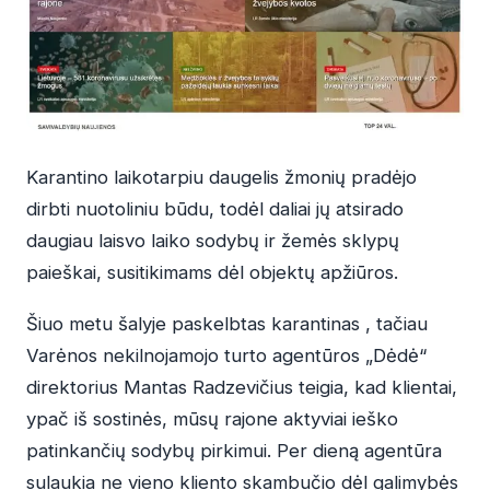
Karantino laikotarpiu daugelis žmonių pradėjo
dirbti nuotoliniu būdu, todėl daliai jų atsirado
daugiau laisvo laiko sodybų ir žemės sklypų
paieškai, susitikimams dėl objektų apžiūros.
Šiuo metu šalyje paskelbtas karantinas , tačiau
Varėnos nekilnojamojo turto agentūros „Dėdė“
direktorius Mantas Radzevičius teigia, kad klientai,
ypač iš sostinės, mūsų rajone aktyviai ieško
patinkančių sodybų pirkimui. Per dieną agentūra
sulaukia ne vieno kliento skambučio dėl galimybės