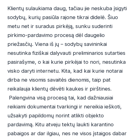
Klientų sulaukiama daug, tačiau jie neskuba įsigyti
sodybų, kurių pasiūla rajone tikrai didelė. Šiuo
metu net ir suradus pirkėją, sunku suderinti
pirkimo-pardavimo procesą dėl daugelio
priežasčių. Viena iš jų – sodybų savininkai
nesutinka fiziškai dalyvauti preliminarios sutarties
pasirašyme, o kai kurie pirkėjai to nori, nesutinka
visko daryti internetu. Kita, kad kai kurie notarai
dirba ne visomis savaitės dienomis, taip pat
reikalauja klientų dėvėti kaukes ir pirštines.
Palengvina visą procesą tai, kad dažniausiai
reikiami dokumentai tvarkingi ir nereikia ieškoti,
užsakyti papildomų norint atlikti objekto
pardavimą. Kitu atveju tektų laukti karantino
pabaigos ar dar ilgiau, nes ne visos įstaigos dabar