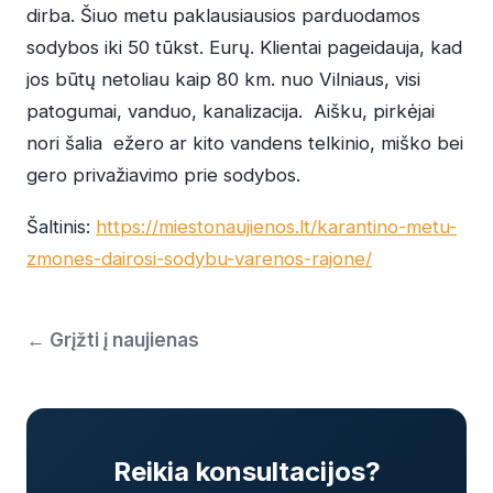
dirba. Šiuo metu paklausiausios parduodamos
sodybos iki 50 tūkst. Eurų. Klientai pageidauja, kad
jos būtų netoliau kaip 80 km. nuo Vilniaus, visi
patogumai, vanduo, kanalizacija. Aišku, pirkėjai
nori šalia ežero ar kito vandens telkinio, miško bei
gero privažiavimo prie sodybos.
Šaltinis:
https://miestonaujienos.lt/karantino-metu-
zmones-dairosi-sodybu-varenos-rajone/
← Grįžti į naujienas
Reikia konsultacijos?