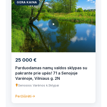
GERA KAINA
25 000 €
Parduodamas namų valdos sklypas su
pakrante prie upės! 71 a Senojoje
Varėnoje, Vilniaus g. 2N
Senosios Varėnos k.
Sklypai
Peržiūrėti