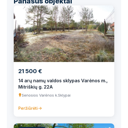
Panašūs objektai
21 500 €
14 arų namų valdos sklypas Varėnos m.,
Mitriškių g. 22A
Senosios Varėnos k.
Sklypai
Peržiūrėti