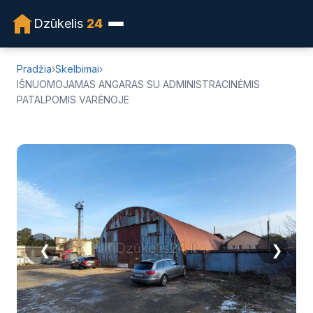
NUOMA
Dzūkelis
24
Pradžia
›
Skelbimai
›
IŠNUOMOJAMAS ANGARAS SU ADMINISTRACINĖMIS
PATALPOMIS VARĖNOJE
❮
❯