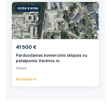
GERA KAINA
41 500 €
Parduodamas komercinis sklypas su
patalpomis Varėnos m.
Sklypai
Peržiūrėti