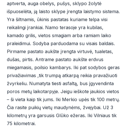
aptverta, auga obelys, pušys, sklypo žolytė
išpuoselėta, ją laisto sklype įrengta laistymo sistema.
Yra šiltnamis, ūkinis pastatas kuriame telpa visi
reikalingi įrankiai. Namo terasoje yra kubilas,
kamado grilis, vietos smagiam arba ramiam laiko
praleidimui. Sodyba parduodama su visais baldais.
Pirmame pastato aukšte įrengta virtuvė, tualetas,
dušas, pirtis. Antrame pastato aukšte erdvus
miegamasis, poilsio kambarys. Iki pat sodybos geras
privažiavimas ,tik trumpą atkarpą reikia pravažiuoti
žvyrkeliu. Numatyta tiesti asfaltą, bus įgyvendinta
poros metų laikotarpyje. Jeigu ieškote jaukios vietos
– ši vieta kaip tik jums. Iki Merkio upės tik 100 metrų.
Čia rasite puikių vietų maudynėms, žvejybai. Už 3
kilometrų yra garsusis Glūko ežeras. Iki Vilniaus tik
75 kilometrai.