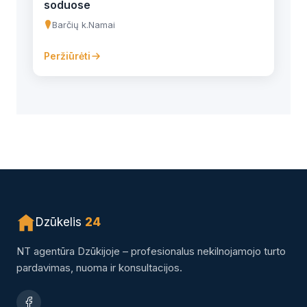
soduose
Barčių k.
Namai
Peržiūrėti
Dzūkelis
24
NT agentūra Dzūkijoje – profesionalus nekilnojamojo turto
pardavimas, nuoma ir konsultacijos.