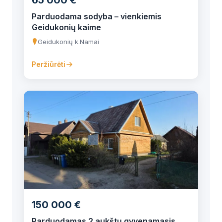
Parduodama sodyba – vienkiemis
Geidukonių kaime
Geidukonių k.
Namai
Peržiūrėti
150 000 €
Parduodamas 2 aukštų gyvenamasis