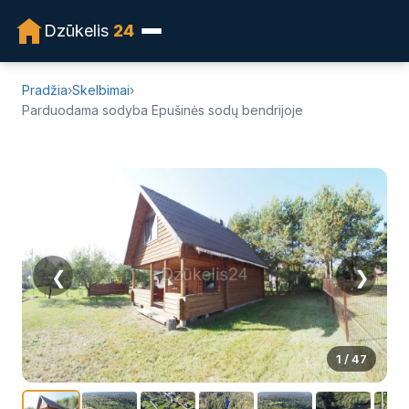
PASIŪLYMAS NEGALIOJA!
Dzūkelis
24
Pradžia
›
Skelbimai
›
Parduodama sodyba Epušinės sodų bendrijoje
❮
❯
1
/ 47