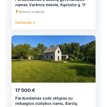
namas Varėnos mieste, Kęstučio g. 11
Varėnos m.
Namai
Peržiūrėti
17 500 €
Parduodamas sodo sklypas su
nebaigtos statybos namu, Barčių