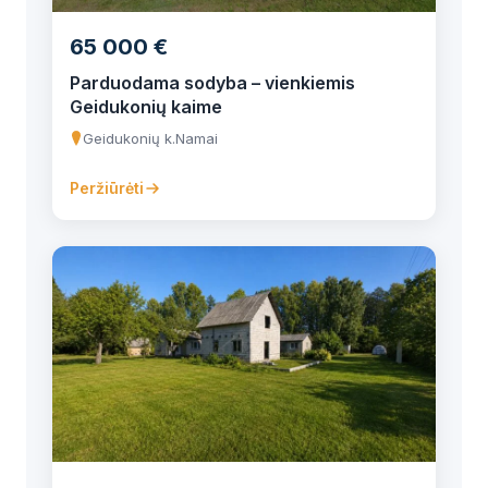
65 000 €
Parduodama sodyba – vienkiemis
Geidukonių kaime
Geidukonių k.
Namai
Peržiūrėti