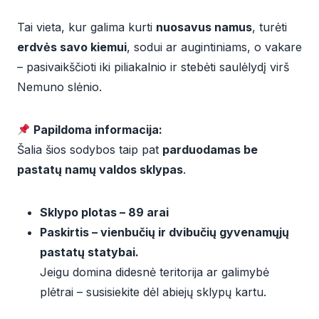
Tai vieta, kur galima kurti
nuosavus namus
, turėti
erdvės savo kiemui
, sodui ar augintiniams, o vakare
– pasivaikščioti iki piliakalnio ir stebėti saulėlydį virš
Nemuno slėnio.
Papildoma informacija:
Šalia šios sodybos taip pat
parduodamas be
pastatų namų valdos sklypas
.
Sklypo plotas – 89 arai
Paskirtis – vienbučių ir dvibučių gyvenamųjų
pastatų statybai.
Jeigu domina didesnė teritorija ar galimybė
plėtrai – susisiekite dėl abiejų sklypų kartu.