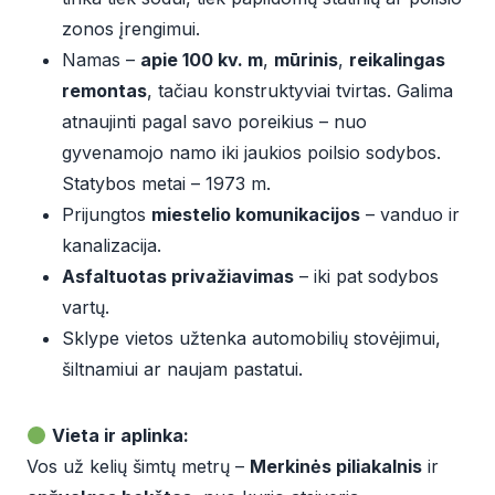
zonos įrengimui.
Namas –
apie 100 kv. m
,
mūrinis
,
reikalingas
remontas
, tačiau konstruktyviai tvirtas. Galima
atnaujinti pagal savo poreikius – nuo
gyvenamojo namo iki jaukios poilsio sodybos.
Statybos metai – 1973 m.
Prijungtos
miestelio komunikacijos
– vanduo ir
kanalizacija.
Asfaltuotas privažiavimas
– iki pat sodybos
vartų.
Sklype vietos užtenka automobilių stovėjimui,
šiltnamiui ar naujam pastatui.
Vieta ir aplinka:
Vos už kelių šimtų metrų –
Merkinės piliakalnis
ir