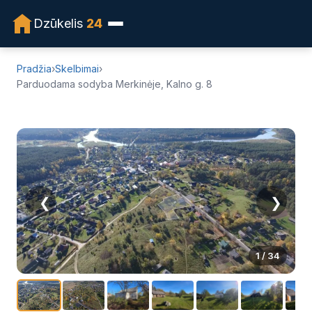
PASIŪLYMAS NEGALIOJA!
Dzūkelis
24
Pradžia
›
Skelbimai
›
Parduodama sodyba Merkinėje, Kalno g. 8
❮
❯
1
/ 34