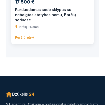
17 500 €
Parduodamas sodo sklypas su
nebaigtos statybos namu, Barčių
soduose
Barčių k.
Namai
Peržiūrėti
Dzūkelis
24
NT agentūra Dzūkijoje – profesionalus nekilnojamojo turto