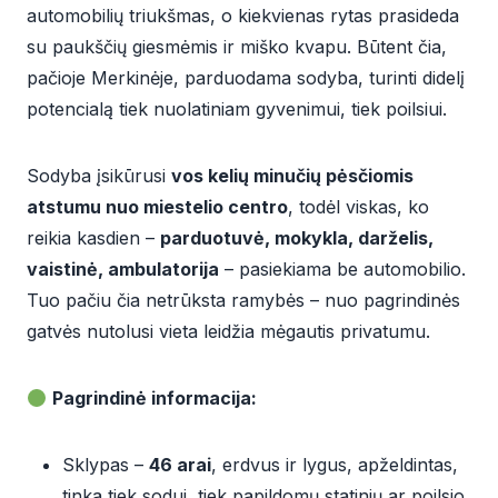
automobilių triukšmas, o kiekvienas rytas prasideda
su paukščių giesmėmis ir miško kvapu. Būtent čia,
pačioje Merkinėje, parduodama sodyba, turinti didelį
potencialą tiek nuolatiniam gyvenimui, tiek poilsiui.
Sodyba įsikūrusi
vos kelių minučių pėsčiomis
atstumu nuo miestelio centro
, todėl viskas, ko
reikia kasdien –
parduotuvė, mokykla, darželis,
vaistinė, ambulatorija
– pasiekiama be automobilio.
Tuo pačiu čia netrūksta ramybės – nuo pagrindinės
gatvės nutolusi vieta leidžia mėgautis privatumu.
Pagrindinė informacija:
Sklypas –
46 arai
, erdvus ir lygus, apželdintas,
tinka tiek sodui, tiek papildomų statinių ar poilsio