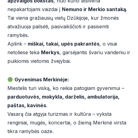
apžvalgos bokštas
, nuo kurio atsiveria
nepakartojami vaizdai į
Nemuno ir Merkio santaką
.
Tai viena gražiausių vietų Dzūkijoje, kur žmonės
atvažiuoja pailsėti, pasivaikščioti ir pasisemti
ramybės.
Aplink –
miškai, takai, upės pakrantės
, o visai
netoliese teka
Merkys
, garsėjantis švariu vandeniu ir
puikiomis vietomis žvejybai.
Gyvenimas Merkinėje:
Miestelis turi viską, ko reikia patogiam gyvenimui –
parduotuvės, mokykla, darželis, ambulatorija,
paštas, kavinės
.
Vasarą čia atgyja turizmas ir kultūra – vyksta
renginiai, mugės, koncertai, o žiemą Merkinė virsta
tikra ramybės oaze.