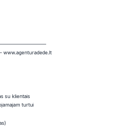
—————————–
 – www.agenturadede.lt
s su klientais
ojamajam turtui
as)