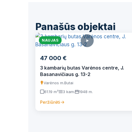
Panašūs objektai
NAUJAS
47 000 €
3 kambarių butas Varėnos centre, J.
Basanavičiaus g. 13-2
Varėnos m.
Butai
61.19 m²
3 kam.
1948 m.
Peržiūrėti