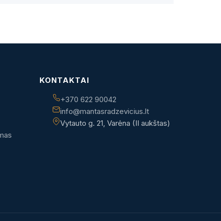
KONTAKTAI
+370 622 90042
info@mantasradzevicius.lt
Vytauto g. 21, Varėna (II aukštas)
imas