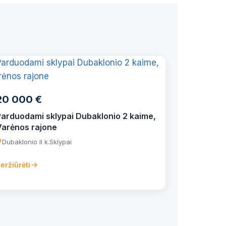
20 000 €
Parduodami sklypai Dubaklonio 2 kaime,
Varėnos rajone
Dubaklonio II k.
Sklypai
eržiūrėti