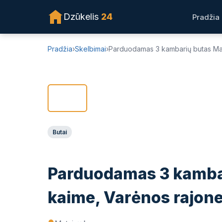
PASIŪLYMAS NEGALIOJA!
Dzūkelis
24
Pradžia
Pradžia
›
Skelbimai
›
Parduodamas 3 kambarių butas Mat
❮
Butai
Parduodamas 3 kamba
kaime, Varėnos rajon