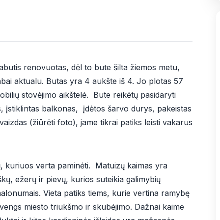
utis renovuotas, dėl to bute šilta žiemos metu,
abai aktualu. Butas yra 4 aukšte iš 4. Jo plotas 57
ilių stovėjimo aikštelė. Bute reikėtų pasidaryti
s, įstiklintas balkonas, įdėtos šarvo durys, pakeistas
das (žiūrėti foto), jame tikrai patiks leisti vakarus
, kuriuos verta paminėti. Matuizų kaimas yra
, ežerų ir pievų, kurios suteikia galimybių
 malonumais. Vieta patiks tiems, kurie vertina ramybę
švengs miesto triukšmo ir skubėjimo. Dažnai kaime