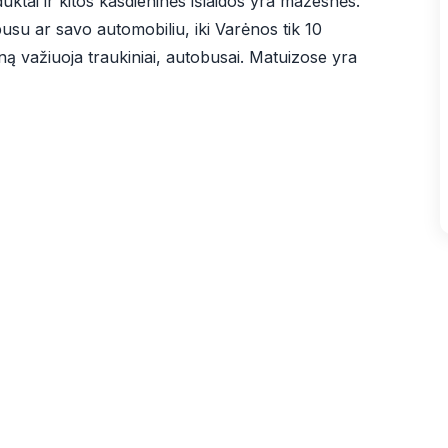
uktai ir kitos kasdieninės išlaidos yra mažesnės.
usu ar savo automobiliu, iki Varėnos tik 10
eną važiuoja traukiniai, autobusai. Matuizose yra