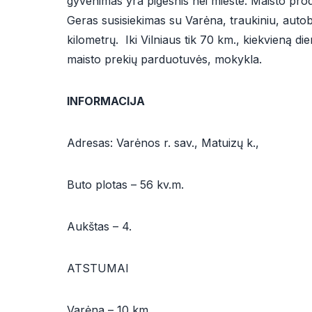
gyvenimas yra pigesnis nei mieste. Maisto prod
Geras susisiekimas su Varėna, traukiniu, autob
kilometrų. Iki Vilniaus tik 70 km., kiekvieną di
maisto prekių parduotuvės, mokykla.
INFORMACIJA
Adresas: Varėnos r. sav., Matuizų k.,
Buto plotas – 56 kv.m.
Aukštas – 4.
ATSTUMAI
Varėna – 10 km.