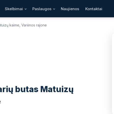
Skelbimai
Paslaugos
Naujienos
Kontaktai
uizų kaime, Varėnos rajone
1
/ 15
❯
rių butas Matuizų
e