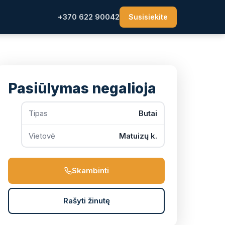
+370 622 90042
Susisiekite
Pasiūlymas negalioja
Tipas
Butai
Vietovė
Matuizų k.
Skambinti
Rašyti žinutę