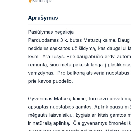
Matuizų k.
Aprašymas
Pasiūlymas negalioja
Parduodamas 3 k. butas Matuizų kaime. Daugiab
nedidelės sąskaitos už šildymą, kas daugeliui l
kv.m. Yra rūsys. Prie daugiabučio erdvi automob
remontą, šiuo metu pakeisti langai į plastikiniu
vamzdynas. Pro balkoną atsiveria nuostabus vaiz
prie kavos puodelio.
Gyvenimas Matuizų kaime, turi savo privalumų
apsuptas nuostabios gamtos. Aplink gausu miškų
mėgautis laisvalaikiu, žygiais ar kitais gamtos
ir natūralią aplinką. Čia gyvenantys žmonės i