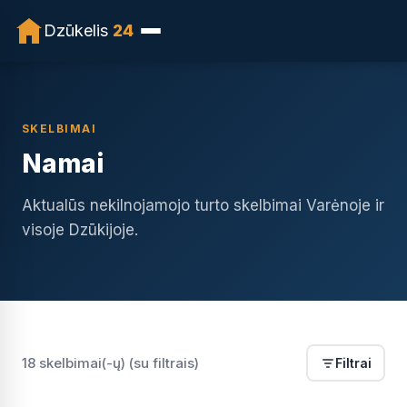
Dzūkelis
24
SKELBIMAI
Namai
Aktualūs nekilnojamojo turto skelbimai Varėnoje ir
visoje Dzūkijoje.
18 skelbimai(-ų) (su filtrais)
Filtrai