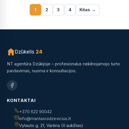
1
2
3
4
Kitas →
Dzūkelis
24
NT agentūra Dzūkijoje – profesionalus nekilnojamojo turto
pardavimas, nuoma ir konsultacijos.
KONTAKTAI
+370 622 90042
info@mantasradzevicius.lt
Vytauto g. 21, Varėna (II aukštas)