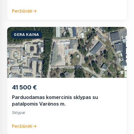
Peržiūrėti
GERA KAINA
41 500 €
Parduodamas komercinis sklypas su
patalpomis Varėnos m.
Sklypai
Peržiūrėti