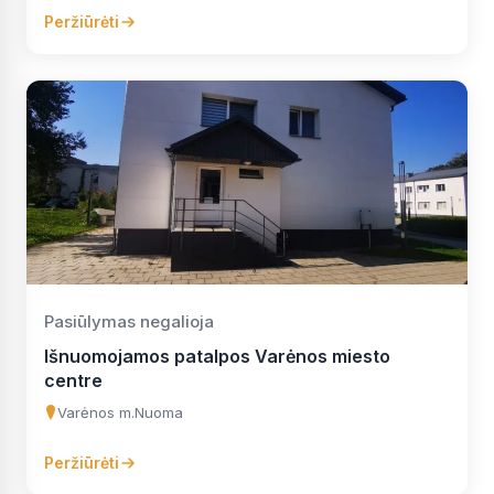
Peržiūrėti
Pasiūlymas negalioja
Išnuomojamos patalpos Varėnos miesto
centre
Varėnos m.
Nuoma
Peržiūrėti