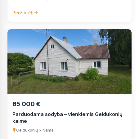
Peržiūrėti
65 000 €
Parduodama sodyba – vienkiemis Geidukonių
kaime
Geidukonių k.
Namai