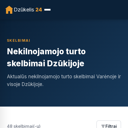
Dzūkelis
24
SKELBIMAI
Nekilnojamojo turto
skelbimai Dzūkijoje
Aktualūs nekilnojamojo turto skelbimai Varėnoje ir
visoje Dzūkijoje.
48 skelbimai(-ų)
Filtrai