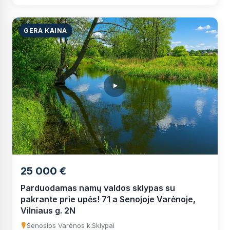
GERA KAINA
25 000 €
Parduodamas namų valdos sklypas su
pakrante prie upės! 71 a Senojoje Varėnoje,
Vilniaus g. 2N
Senosios Varėnos k.
Sklypai