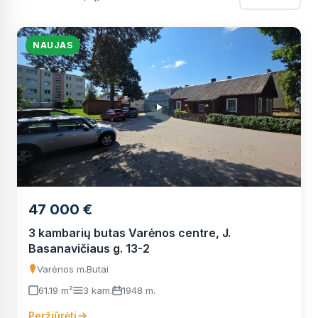
NAUJAS
47 000 €
3 kambarių butas Varėnos centre, J.
Basanavičiaus g. 13-2
Varėnos m.
Butai
61.19 m²
3 kam.
1948 m.
Peržiūrėti