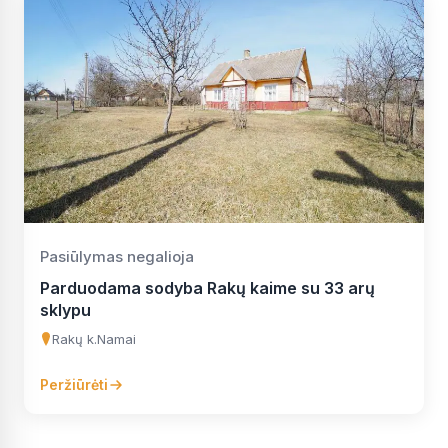
Pasiūlymas negalioja
Parduodama sodyba Rakų kaime su 33 arų
sklypu
Rakų k.
Namai
Peržiūrėti